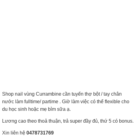
Shop nail vùng Currambine cần tuyển thợ bột / tay chân
nước làm fulltime/ partime . Giờ làm việc có thể flexible cho
du học sinh hoặc mẹ bỉm sữa ạ.
Lương cao theo thoả thuận, trả super đầy đủ, thứ 5 có bonus.
Xin liên hệ
0478731769