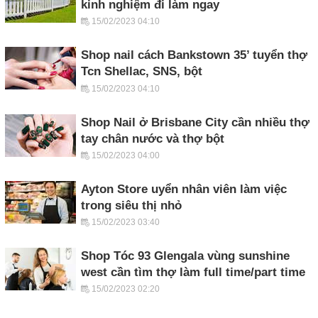
kinh nghiệm đi làm ngay
15/02/2023 04:10
Shop nail cách Bankstown 35’ tuyển thợ
Tcn Shellac, SNS, bột
15/02/2023 04:10
Shop Nail ở Brisbane City cần nhiều thợ
tay chân nước và thợ bột
15/02/2023 04:00
Ayton Store uyển nhân viên làm việc
trong siêu thị nhỏ
15/02/2023 03:40
Shop Tóc 93 Glengala vùng sunshine
west cần tìm thợ làm full time/part time
15/02/2023 02:20