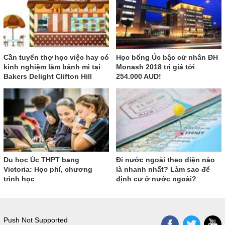
Cần tuyển thợ học việc hay có
Học bổng Úc bậc cử nhân ĐH
kinh nghiệm làm bánh mì tại
Monash 2018 trị giá tới
Bakers Delight Clifton Hill
254.000 AUD!
Du học Úc THPT bang
Đi nước ngoài theo diện nào
Victoria: Học phí, chương
là nhanh nhất? Làm sao để
trình học
định cư ở nước ngoài?
Push Not Supported