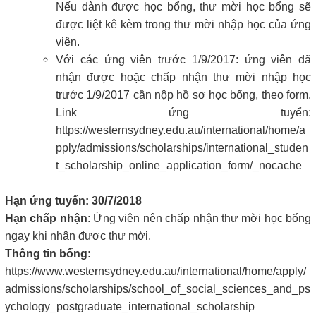
Nếu dành được học bổng, thư mời học bổng sẽ
được liệt kê kèm trong thư mời nhập học của ứng
viên.
Với các ứng viên trước 1/9/2017: ứng viên đã
nhận được hoặc chấp nhận thư mời nhập học
trước 1/9/2017 cần nộp hồ sơ học bổng, theo form.
Link ứng tuyển:
https://westernsydney.edu.au/international/home/a
pply/admissions/scholarships/international_studen
t_scholarship_online_application_form/_nocache
Hạn ứng tuyển:
30/7/2018
Hạn chấp nhận
: Ứng viên nên chấp nhận thư mời học bổng
ngay khi nhận được thư mời.
Thông tin bổng:
https://www.westernsydney.edu.au/international/home/apply/
admissions/scholarships/school_of_social_sciences_and_ps
ychology_postgraduate_international_scholarship