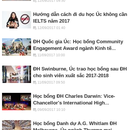
12/09/2017 09:50
Hướng dẫn cách đi du học Úc không cần
IELTS năm 2017
12/09/2017 01:40
ĐH Quốc gia Úc: Học bổng Community
Engagement Award ngành Kinh tế...
11/09/2017 10:00
ĐH Swinburne, Úc trao học bổng sau ĐH
cho sinh viên xuất sắc 2017-2018
11/09/2017 09:50
Học bổng ĐH Charles Darwin: Vice-
Chancellor's International High...
09/09/2017 10:10
Học bổng Danh dự A.G. Whitlam ĐH