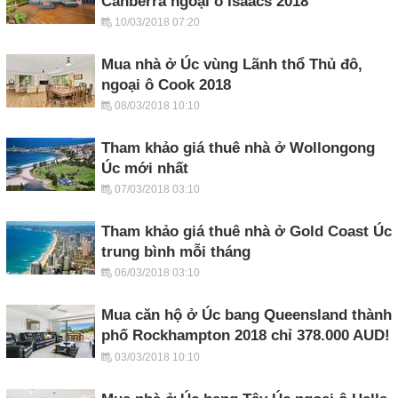
Canberra ngoại ô Isaacs 2018
10/03/2018 07:20
Mua nhà ở Úc vùng Lãnh thổ Thủ đô,
ngoại ô Cook 2018
08/03/2018 10:10
Tham khảo giá thuê nhà ở Wollongong
Úc mới nhất
07/03/2018 03:10
Tham khảo giá thuê nhà ở Gold Coast Úc
trung bình mỗi tháng
06/03/2018 03:10
Mua căn hộ ở Úc bang Queensland thành
phố Rockhampton 2018 chỉ 378.000 AUD!
03/03/2018 10:10