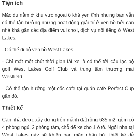
Tiện ích
Mặc dù nằm ở khu vực ngoại ô khá yên tĩnh nhưng bạn vẫn
có thể tận hưởng những hoạt động giải trí ở ven hồ bởi căn
nhà khá gần các địa điểm vui chơi, dịch vụ nổi tiếng ở West
Lakes.
- Có thể đi bộ ven hồ West Lakes.
- Chỉ mất một chút thời gian lái xe là có thể tới câu lạc bộ
golf West Lakes Golf Club và trung tâm thương mại
Westfield.
- Có thể tận hưởng một cốc cafe tại quán cafe Perfect Cup
gần đó.
Thiết kế
Căn nhà được xây dựng trên mảnh đất rộng 635 m2, gồm có
4 phòng ngủ, 2 phòng tắm, chỗ để xe cho 1 ô tô. Ngôi nhà tại
West Lakes này sẽ khiến bạn mãn nhãn bởi thiết kế dễ