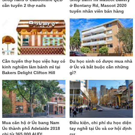
cần tuyển 2 thợ nails
ở Bontany Rd, Mascot 2020
tuyển nhân viên bán hàng
Cần tuyển thợ học việc hay có
Du học sinh có được mua nhà
kinh nghiệm làm bánh mì tại
ở Úc và bắt buộc cần những
Bakers Delight Clifton Hill
gì?
Mua căn hộ ở Úc bang Nam
Điều kiện, chi phí du học diện
Úc thành phố Adelaide 2018
tay nghề tại Úc và cơ hội định
chỉ từ 365.000 AUD!
cư