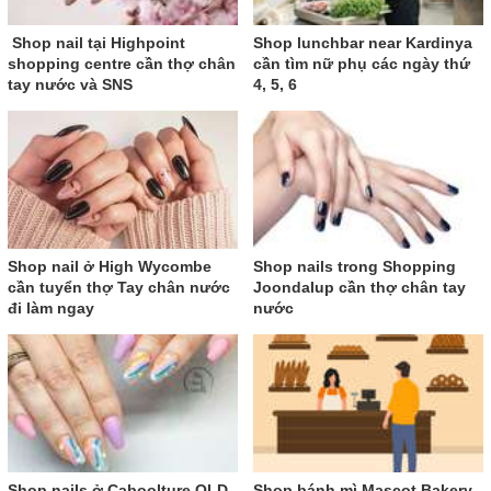
Shop nail tại Highpoint
Shop lunchbar near Kardinya
shopping centre cần thợ chân
cần tìm nữ phụ các ngày thứ
tay nước và SNS
4, 5, 6
Shop nail ở High Wycombe
Shop nails trong Shopping
cần tuyển thợ Tay chân nước
Joondalup cần thợ chân tay
đi làm ngay
nước
Shop nails ở Caboolture QLD
Shop bánh mì Mascot Bakery