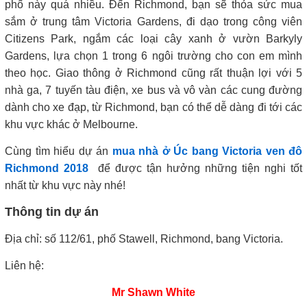
phố này quá nhiều. Đến Richmond, bạn sẽ thỏa sức mua
sắm ở trung tâm Victoria Gardens, đi dạo trong công viên
Citizens Park, ngắm các loại cây xanh ở vườn Barkyly
Gardens, lựa chọn 1 trong 6 ngôi trường cho con em mình
theo học. Giao thông ở Richmond cũng rất thuận lợi với 5
nhà ga, 7 tuyến tàu điện, xe bus và vô vàn các cung đường
dành cho xe đạp, từ Richmond, bạn có thể dễ dàng đi tới các
khu vực khác ở Melbourne.
Cùng tìm hiểu dự án
mua nhà ở Úc bang Victoria ven đô
Richmond 2018
để được tận hưởng những tiện nghi tốt
nhất từ khu vực này nhé!
Thông tin dự án
Địa chỉ: số 112/61, phố Stawell, Richmond, bang Victoria.
Liên hệ:
Mr Shawn White