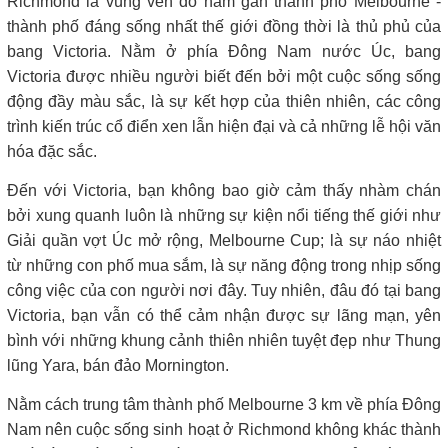
Richmond là vùng ven đô nằm gần thành phố Melbourne -
thành phố đáng sống nhất thế giới đồng thời là thủ phủ của
bang Victoria. Nằm ở phía Đông Nam nước Úc, bang
Victoria được nhiều người biết đến bởi một cuộc sống sống
động đầy màu sắc, là sự kết hợp của thiên nhiên, các công
trình kiến trúc cổ điển xen lẫn hiện đại và cả những lễ hội văn
hóa đặc sắc.
Đến với Victoria, bạn không bao giờ cảm thấy nhàm chán
bởi xung quanh luôn là những sự kiện nổi tiếng thế giới như
Giải quần vợt Úc mở rộng, Melbourne Cup; là sự náo nhiệt
từ những con phố mua sắm, là sự năng động trong nhịp sống
công việc của con người nơi đây. Tuy nhiên, đâu đó tại bang
Victoria, bạn vẫn có thể cảm nhận được sự lãng mạn, yên
bình với những khung cảnh thiên nhiên tuyệt đẹp như Thung
lũng Yara, bán đảo Mornington.
Nằm cách trung tâm thành phố Melbourne 3 km về phía Đông
Nam nên cuộc sống sinh hoạt ở Richmond không khác thành