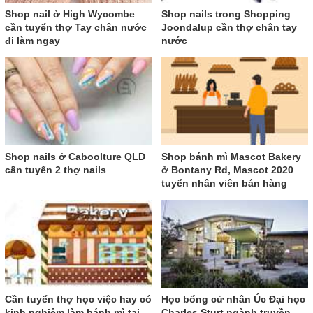
Shop nail ở High Wycombe
Shop nails trong Shopping
cần tuyển thợ Tay chân nước
Joondalup cần thợ chân tay
đi làm ngay
nước
Shop nails ở Caboolture QLD
Shop bánh mì Mascot Bakery
cần tuyển 2 thợ nails
ở Bontany Rd, Mascot 2020
tuyển nhân viên bán hàng
Cần tuyển thợ học việc hay có
Học bổng cử nhân Úc Đại học
kinh nghiệm làm bánh mì tại
Charles Sturt ngành truyền