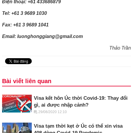
Điện thoại: +61 433686879
Tel: +61 3 9689 1030
Fax: +61 3 9689 1041
Email: luonghonggiang@gmail.com
Thảo Trần
Bài viết liên quan
Visa kết hôn Úc thời Covid-19: Thay đổi
gì, ai được nhập cảnh?
29/08/2020 12:10
Visa tạm thời kẹt ở Úc có thể xin visa
408 dòng Covid-19 Pandemic