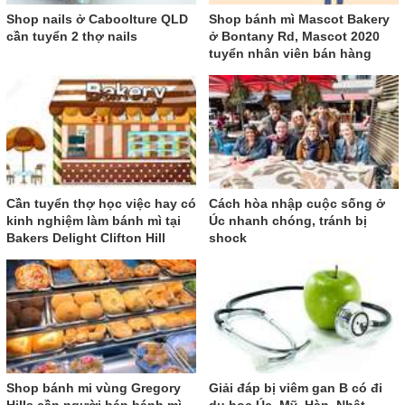
Shop nails ở Caboolture QLD
Shop bánh mì Mascot Bakery
cần tuyển 2 thợ nails
ở Bontany Rd, Mascot 2020
tuyển nhân viên bán hàng
Cần tuyển thợ học việc hay có
Cách hòa nhập cuộc sống ở
kinh nghiệm làm bánh mì tại
Úc nhanh chóng, tránh bị
Bakers Delight Clifton Hill
shock
Shop bánh mi vùng Gregory
Giải đáp bị viêm gan B có đi
Hills cần người bán bánh mì
du học Úc, Mỹ, Hàn, Nhật,...