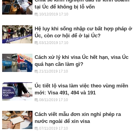
tại Úc để không bị lỗ vốn
10/12/2019 17:10
Hệ lụy khi sống nhập cư bất hợp pháp ở
Úc, còn cơ hội để ở lại Úc?
03/12/2019 17:10
Cách xử lý khi visa Úc hết hạn, visa Úc
quá hạn cần làm gì?
21/11/2019 17:10
Úc tiết lộ visa làm việc theo vùng miền
mới: Visa 491, 494 và 191
08/11/2019 17:10
Cách viết mẫu đơn xin nghỉ phép ra
nước ngoài để xin visa
07/11/2019 17:10