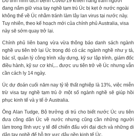
Do tình hình dịch bệnh Covid-19 khiến hàng trăm người
đang nắm giữ visa tay nghề tạm trú Úc bị kẹt ở nước ngoài
không thể về Úc nhằm tránh làm lây lan virus tại nước này.
Tuy nhiên, theo kế hoạch mới của chính phủ Australia, visa
này sẽ sớm quay trở lại.
Chính phủ liên bang vừa vừa thông báo danh sách ngành
nghề ưu tiên trở lại Úc trong đó có các ngành nghề như y tá,
bác sĩ, quản lý công trình xây dựng, kỹ sư lập trình, giám đốc
điều hành, kỹ sư cơ khí,... được ưu tiên trở về Úc nhưng vẫn
cần cách ly 14 ngày.
Úc dự đoán cuối năm nay tỷ lệ thất nghiệp là 13%, việc miễn
trừ visa tay nghề tạm trú ở một số ngành nghề sẽ giúp hồi
phục kinh tế và y tế ở Australia.
Ông Alan Tudge, Bộ trưởng di trú cho biết nước Úc ưu tiên
đưa công dân Úc về nước nhưng cũng cần những người
làm trong lĩnh vực y tế để chiến đấu với đại dịch và những di
dân tay nghề để hỗ trợ vực dậy nền kinh tế Úc.