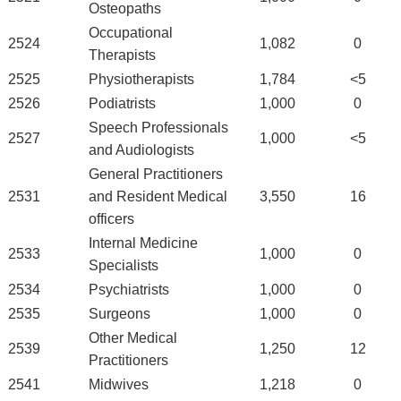
Osteopaths
Occupational
2524
1,082
0
Therapists
2525
Physiotherapists
1,784
<5
2526
Podiatrists
1,000
0
Speech Professionals
2527
1,000
<5
and Audiologists
General Practitioners
2531
and Resident Medical
3,550
16
officers
Internal Medicine
2533
1,000
0
Specialists
2534
Psychiatrists
1,000
0
2535
Surgeons
1,000
0
Other Medical
2539
1,250
12
Practitioners
2541
Midwives
1,218
0