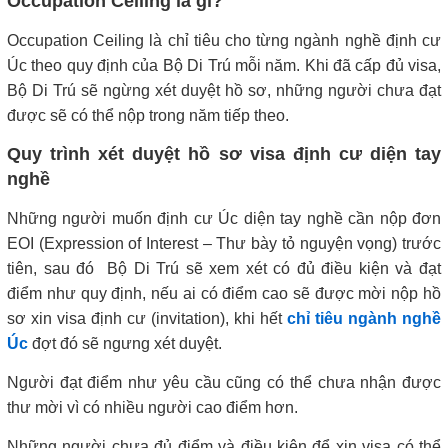
Occupation Ceiling là gì?
Occupation Ceiling là chỉ tiêu cho từng ngành nghề định cư
Úc theo quy định của Bộ Di Trú mỗi năm. Khi đã cấp đủ visa,
Bộ Di Trú sẽ ngừng xét duyệt hồ sơ, những người chưa đạt
được sẽ có thể nộp trong năm tiếp theo.
Quy trình xét duyệt hồ sơ visa định cư diện tay
nghề
Những người muốn định cư Úc diện tay nghề cần nộp đơn
EOI (Expression of Interest – Thư bày tỏ nguyện vọng) trước
tiên, sau đó Bộ Di Trú sẽ xem xét có đủ điều kiện và đạt
điểm như quy định, nếu ai có điểm cao sẽ được mời nộp hồ
sơ xin visa định cư (invitation), khi hết
chỉ tiêu ngành nghề
Úc
đợt đó sẽ ngưng xét duyệt.
Người đạt điểm như yêu cầu cũng có thể chưa nhận được
thư mời vì có nhiều người cao điểm hơn.
Những người chưa đủ điểm và điều kiện để xin visa có thể