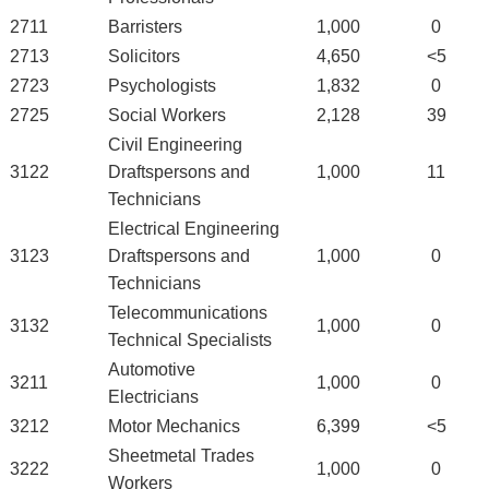
2711
Barristers
1,000
0
2713
Solicitors
4,650
<5
2723
Psychologists
1,832
0
2725
Social Workers
2,128
39
Civil Engineering
3122
Draftspersons and
1,000
11
Technicians
Electrical Engineering
3123
Draftspersons and
1,000
0
Technicians
Telecommunications
3132
1,000
0
Technical Specialists
Automotive
3211
1,000
0
Electricians
3212
Motor Mechanics
6,399
<5
Sheetmetal Trades
3222
1,000
0
Workers