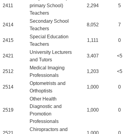
2411
primary School)
2,294
5
Teachers
Secondary School
2414
8,052
7
Teachers
Special Education
2415
1,111
0
Teachers
University Lecturers
2421
3,407
<5
and Tutors
Medical Imaging
2512
1,203
<5
Professionals
Optometrists and
2514
1,000
0
Orthoptists
Other Health
Diagnostic and
2519
1,000
0
Promotion
Professionals
Chiropractors and
2521
1,000
0