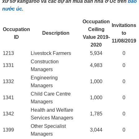
xứ sở kangaroo và các dự án mua bán nhà ở Úc trên
báo
nước úc
.
Occupation
Invitations
Occupation
Ceiling
Description
to
ID
Value 2019-
11/08/2019
2020
1213
Livestock Farmers
5,934
0
Construction
1331
4,983
0
Managers
Engineering
1332
1,000
0
Managers
Child Care Centre
1341
1,000
0
Managers
Health and Welfare
1342
1,785
0
Services Managers
Other Specialist
1399
3,044
0
Managers