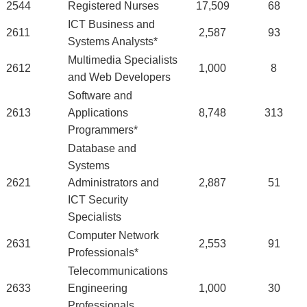
2544
Registered Nurses
17,509
68
ICT Business and
2611
2,587
93
Systems Analysts*
Multimedia Specialists
2612
1,000
8
and Web Developers
Software and
2613
Applications
8,748
313
Programmers*
Database and
Systems
2621
Administrators and
2,887
51
ICT Security
Specialists
Computer Network
2631
2,553
91
Professionals*
Telecommunications
2633
Engineering
1,000
30
Professionals