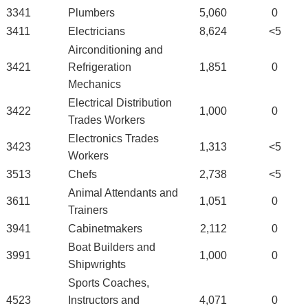
3341
Plumbers
5,060
0
3411
Electricians
8,624
<5
Airconditioning and
3421
Refrigeration
1,851
0
Mechanics
Electrical Distribution
3422
1,000
0
Trades Workers
Electronics Trades
3423
1,313
<5
Workers
3513
Chefs
2,738
<5
Animal Attendants and
3611
1,051
0
Trainers
3941
Cabinetmakers
2,112
0
Boat Builders and
3991
1,000
0
Shipwrights
Sports Coaches,
4523
Instructors and
4,071
0