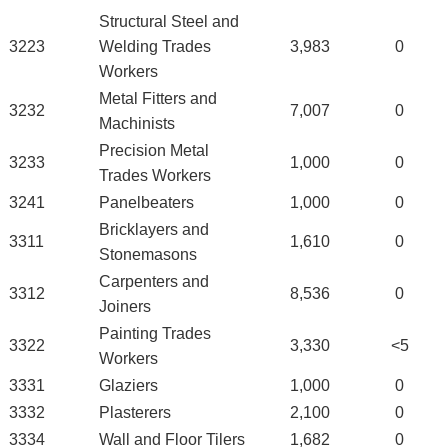
Structural Steel and
3223
Welding Trades
3,983
0
Workers
Metal Fitters and
3232
7,007
0
Machinists
Precision Metal
3233
1,000
0
Trades Workers
3241
Panelbeaters
1,000
0
Bricklayers and
3311
1,610
0
Stonemasons
Carpenters and
3312
8,536
0
Joiners
Painting Trades
3322
3,330
<5
Workers
3331
Glaziers
1,000
0
3332
Plasterers
2,100
0
3334
Wall and Floor Tilers
1,682
0