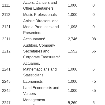
Actors, Dancers and
2111
1,000
0
Other Entertainers
2112
Music Professionals
1,000
0
Artistic Directors, and
2121
Media Producers and
1,098
0
Presenters
2211
Accountants*
2,746
98
Auditors, Company
2212
Secretaries and
1,552
56
Corporate Treasurers*
Actuaries,
2241
Mathematicians and
1,000
6
Statisticians
2243
Economists
1,000
<5
Land Economists and
2245
1,000
<5
Valuers
Management
2247
5,269
5