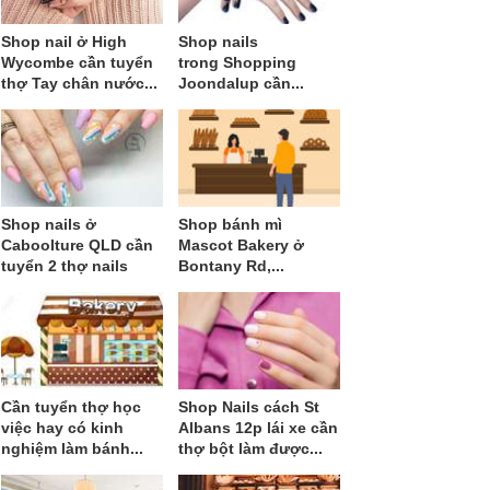
Shop nail ở High
Shop nails
Wycombe cần tuyển
trong Shopping
thợ Tay chân nước...
Joondalup cần...
Shop nails ở
Shop bánh mì
Caboolture QLD cần
Mascot Bakery ở
tuyển 2 thợ nails
Bontany Rd,...
Cần tuyển thợ học
Shop Nails cách St
việc hay có kinh
Albans 12p lái xe cần
nghiệm làm bánh...
thợ bột làm được...