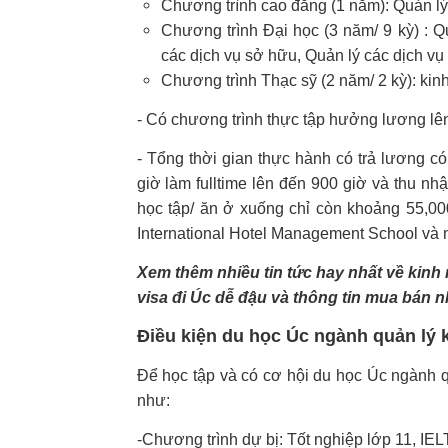
Chương trình cao đẳng (1 năm): Quản lý 
Chương trình Đại học (3 năm/ 9 kỳ) : Q
các dịch vụ sở hữu, Quản lý các dịch vụ 
Chương trình Thạc sỹ (2 năm/ 2 kỳ): kinh
- Có chương trình thực tập hưởng lương lên 
- Tổng thời gian thực hành có trả lương có
giờ làm fulltime lên đến 900 giờ và thu nh
học tập/ ăn ở xuống chỉ còn khoảng 55,0
International Hotel Management School và 
Xem thêm nhiều tin tức hay nhất về kinh 
visa đi Úc dễ đậu và thông tin mua bán n
Điều kiện du học Úc ngành quản lý 
Để học tập và có cơ hội du học Úc ngành q
như:
-Chương trình dự bị: Tốt nghiệp lớp 11, IEL