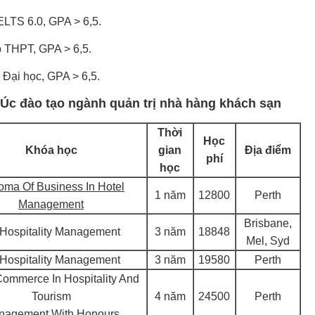
ELTS 6.0, GPA > 6,5.
p THPT, GPA > 6,5.
 Đại học, GPA > 6,5.
Úc đào tạo ngành quản trị nhà hàng khách sạn
Thời
Học
Khóa học
gian
Địa điểm
phí
học
oma Of Business In Hotel
1 năm
12800
Perth
Management
Brisbane,
Hospitality Management
3 năm
18848
Mel, Syd
Hospitality Management
3 năm
19580
Perth
Commerce In Hospitality And
Tourism
4 năm
24500
Perth
nagement With Honours