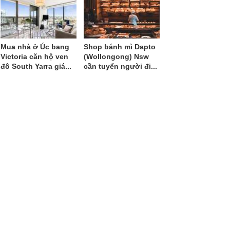
Mua nhà ở Úc bang
Shop bánh mì Dapto
Victoria căn hộ ven
(Wollongong) Nsw
đô South Yarra giá...
cần tuyển người đi...