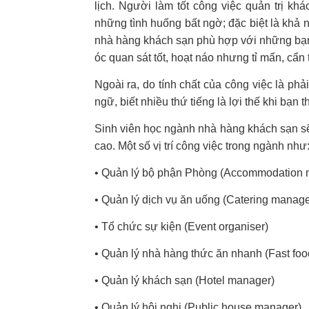
lịch. Người làm tốt công việc quản trị kh
những tình huống bất ngờ; đặc biệt là khả
nhà hàng khách sạn phù hợp với những bạn 
óc quan sát tốt, hoạt náo nhưng tỉ mẩn, cẩn
Ngoài ra, do tính chất của công việc là ph
ngữ, biết nhiều thứ tiếng là lợi thế khi bạn 
Sinh viên học ngành nhà hàng khách sạn sẽ 
cao. Một số vị trí công việc trong ngành như
• Quản lý bộ phận Phòng (Accommodation 
• Quản lý dịch vụ ăn uống (Catering manage
• Tổ chức sự kiện (Event organiser)
• Quản lý nhà hàng thức ăn nhanh (Fast foo
• Quản lý khách sạn (Hotel manager)
• Quản lý hội nghị (Public house manager)