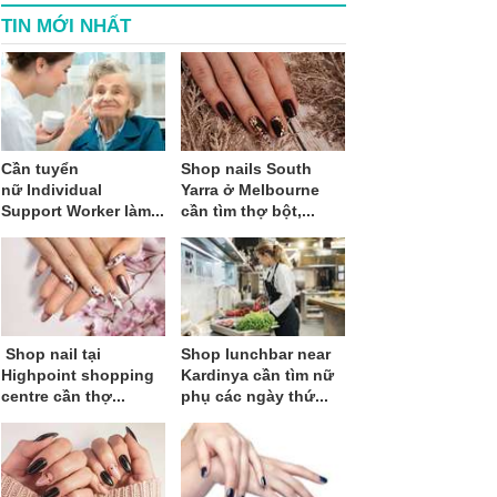
TIN MỚI NHẤT
Cần tuyển
Shop nails South
nữ Individual
Yarra ở Melbourne
Support Worker làm...
cần tìm thợ bột,...
Shop nail tại
Shop lunchbar near
Highpoint shopping
Kardinya cần tìm nữ
centre cần thợ...
phụ các ngày thứ...