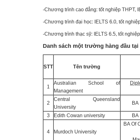
-Chương trình cao đẳng: tốt nghiệp THPT, I
-Chương trình đại học: IELTS 6.0, tốt nghiệ
-Chương trình thạc sỹ: IELTS 6.5, tốt nghiệp
Danh sách một trường hàng đầu tại 
STT
Tên trường
Australian School of
Dipl
1
Management
Central Queensland
2
BA 
University
3
Edith Cowan university
BA 
BA Of 
4
Murdoch University
Ma