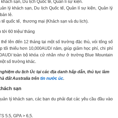
khách sạn, Du lịch Quốc tế, Quản lí sự kiện.
uản lý khách sạn, Du lịch Quốc tế, Quản lí sự kiện, Quản lý
bán lẻ.
 tế quốc tế, thương mại (Khách sạn và du lịch).
tới 60 triệu/ tháng
 thể lên đến 12 tháng tại một số trường đặc thù, vói tổng số
ập tối thiểu hơn 10,000AUD/ năm, giúp giảm học phí, chi phí
00AUD/ toàn bộ khóa cử nhân như ở trường Blue Mountain
một số trường khác.
nghiệm du lịch Úc tại các địa danh hấp dẫn, thủ tục làm
hà đất Australia trên
tin nước úc
.
khách sạn
uản lý khách sạn, các bạn du phải đạt các yêu cầu đầu vào
TS 5.5, GPA > 6,5.