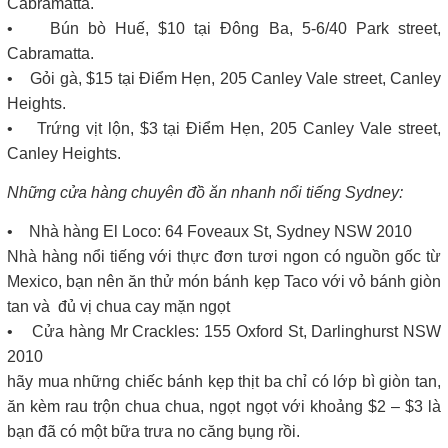
Cabramatta.
• Bún bò Huế, $10 tại Đông Ba, 5-6/40 Park street,
Cabramatta.
• Gỏi gà, $15 tại Điểm Hẹn, 205 Canley Vale street, Canley
Heights.
• Trứng vịt lộn, $3 tại Điểm Hẹn, 205 Canley Vale street,
Canley Heights.
Những cửa hàng chuyên đồ ăn nhanh nổi tiếng Sydney:
• Nhà hàng El Loco: 64 Foveaux St, Sydney NSW 2010
Nhà hàng nổi tiếng với thực đơn tươi ngon có nguồn gốc từ
Mexico, bạn nên ăn thử món bánh kẹp Taco với vỏ bánh giòn
tan và đủ vị chua cay mặn ngọt
• Cửa hàng Mr Crackles: 155 Oxford St, Darlinghurst NSW
2010
hãy mua những chiếc bánh kẹp thịt ba chỉ có lớp bì giòn tan,
ăn kèm rau trộn chua chua, ngọt ngọt với khoảng $2 – $3 là
bạn đã có một bữa trưa no căng bụng rồi.