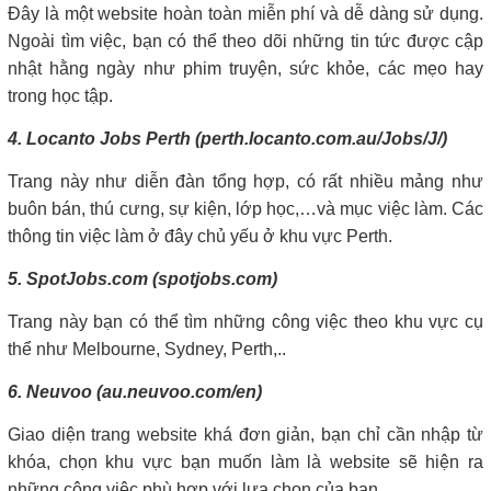
Đây là một website hoàn toàn miễn phí và dễ dàng sử dụng.
Ngoài tìm việc, bạn có thể theo dõi những tin tức được cập
nhật hằng ngày như phim truyện, sức khỏe, các mẹo hay
trong học tập.
4. Locanto Jobs Perth (perth.locanto.com.au/Jobs/J/)
Trang này như diễn đàn tổng hợp, có rất nhiều mảng như
buôn bán, thú cưng, sự kiện, lớp học,…và mục việc làm. Các
thông tin việc làm ở đây chủ yếu ở khu vực Perth.
5. SpotJobs.com (spotjobs.com)
Trang này bạn có thể tìm những công việc theo khu vực cụ
thể như Melbourne, Sydney, Perth,..
6. Neuvoo (au.neuvoo.com/en)
Giao diện trang website khá đơn giản, bạn chỉ cần nhập từ
khóa, chọn khu vực bạn muốn làm là website sẽ hiện ra
những công việc phù hợp với lựa chọn của bạn.