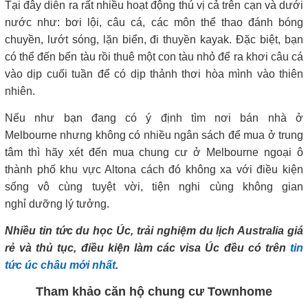
Tại đây diễn ra rất nhiều hoạt động thú vị cả trên cạn và dưới
nước như: bơi lội, câu cá, các môn thể thao đánh bóng
chuyền, lướt sóng, lặn biển, đi thuyền kayak. Đặc biệt, bạn
có thể đến bến tàu rồi thuê một con tàu nhỏ để ra khơi câu cá
vào dịp cuối tuần để có dịp thảnh thơi hòa mình vào thiên
nhiên.
Nếu như bạn đang có ý định tìm nơi bán nhà ở
Melbourne nhưng không có nhiều ngân sách để mua ở trung
tâm thì hãy xét đến mua chung cư ở Melbourne ngoại ô
thành phố khu vực Altona cách đó không xa với điều kiện
sống vô cùng tuyệt vời, tiện nghi cùng không gian
nghỉ dưỡng lý tưởng.
Nhiều tin tức du học Úc, trải nghiệm du lịch Australia giá
rẻ và thủ tục, điều kiện làm các visa Úc đều có trên
tin
tức úc châu mới nhất
.
Tham khảo căn hộ chung cư Townhome