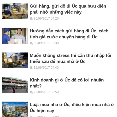
Gửi hàng, gửi đồ đi Úc qua bưu điện
phải nhớ những việc này
30/09/2017 04:20
Hướng dẫn cách gửi hàng đi Úc, cách
tính giá cước chuyển hàng đi Úc
30/09/2017 02:30
Muốn không stress thì cần thu nhập tối
thiểu sau để mua nhà ở Úc
12/09/2017 04:40
Kinh doanh gì ở Úc để có lợi nhuận
nhất?
29/08/2017 08:50
Luật mua nhà ở Úc, điều kiện mua nhà ở
Úc hiện nay
28/08/2017 07:00